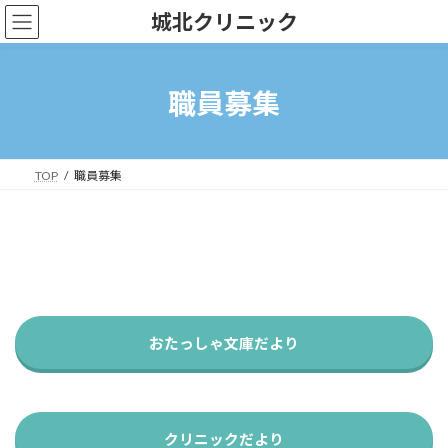
コ
ナ
城北クリニック
ン
ビ
テ
ゲ
ン
ー
ツ
シ
職員募集
へ
ョ
ス
ン
キ
に
ッ
移
TOP
職員募集
プ
動
おたっしゃ文庫だより
クリニックだより