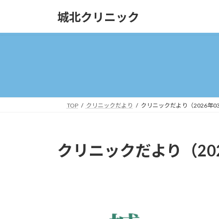
コ
ナ
城北クリニック
ン
ビ
テ
ゲ
ン
ー
ツ
シ
へ
ョ
ス
ン
キ
に
ッ
移
TOP
クリニックだより
クリニックだより（2026年0
プ
動
クリニックだより（20