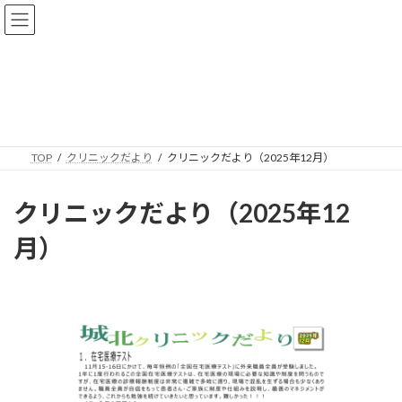
コ
ナ
城北クリニック
ン
ビ
テ
ゲ
ン
ー
ツ
シ
クリニックだより
へ
ョ
ス
ン
キ
に
ッ
移
TOP
クリニックだより
クリニックだより（2025年12月）
プ
動
クリニックだより（2025年12
月）